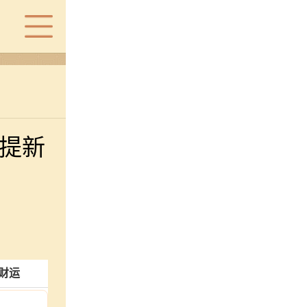
是提新
财运