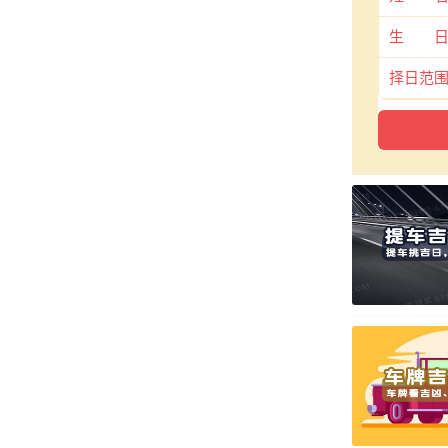
生 
择日范