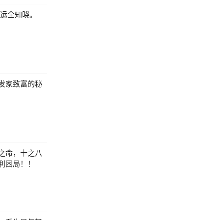
命运全知晓。
发家致富的秘
之命，十之八
利困局！！