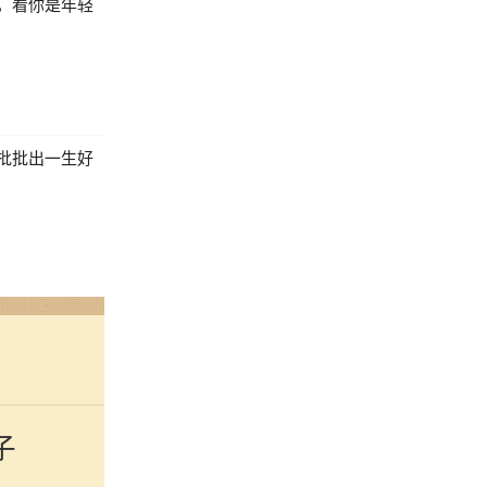
，看你是年轻
批批出一生好
子