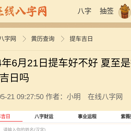
八字
抽签
八字网
黄历查询
提车吉日
24年6月21日提车好不好 夏至
吉日吗
-05-21 09:27:50 作者：小明 在线八字网
车吉日
八字财运
事业运程
紫薇
名