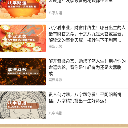
么转运？发家致富的秘诀都在这里！
八字财运
八字看事业，财富伴终生！哪日出生的人
最有财官之命，十之八九是大官或富豪，
解读您的事业天赋，扭转当下不利困
局！！
事业运势
解开紫微命宫，助您了然人生！剖析你的
命运齿轮，看你是年轻有为还是大器晚
成！
紫微斗数
贵人何时现，八字帮你看！平阴阳断祸
福，八字精批批出一生好命运！
八字精批