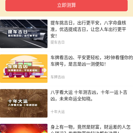
一年内
提车挑吉日，出行更平安，八字命盘核
准，优选提成吉日，让您人车出行更平
安！
提车吉日
车牌看吉凶、平安更轻松，3秒钟看懂你的
车牌号，是吉是凶一测便知！
车牌吉凶
八字看大运 十年测吉凶，十年一运卜吉
凶，未来命运全知晓。
十年大运
身上有一物，竟然是财富，财运差的人怎