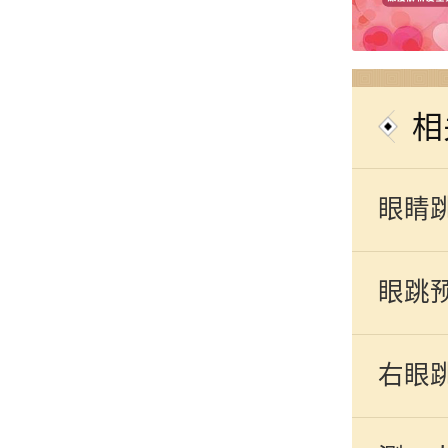
相
眼睛
眼跳
右眼