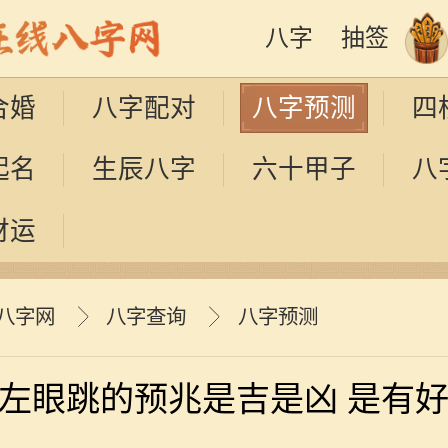
八字
抽签
合婚
八字配对
八字预测
四
起名
生辰八字
六十甲子
八
财运
八字网
八字查询
八字预测
左眼跳的预兆是吉是凶 是有