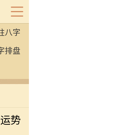
柱八字
字排盘
好运势