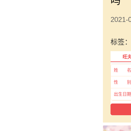
吗
2021
标签
旺
姓 
性 
出生日