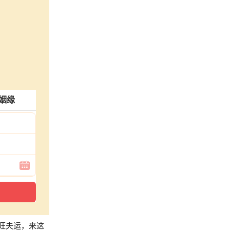
姻缘
旺夫运，来这