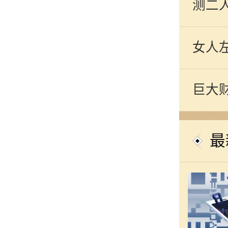
测二
女人
巨大
最