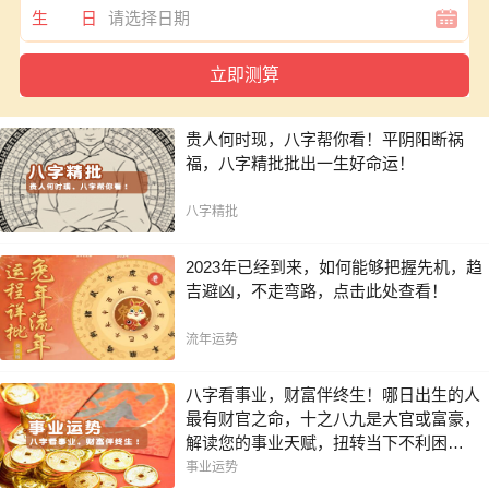
生 日
贵人何时现，八字帮你看！平阴阳断祸
福，八字精批批出一生好命运！
八字精批
2023年已经到来，如何能够把握先机，趋
吉避凶，不走弯路，点击此处查看！
流年运势
八字看事业，财富伴终生！哪日出生的人
最有财官之命，十之八九是大官或富豪，
解读您的事业天赋，扭转当下不利困
局！！
事业运势