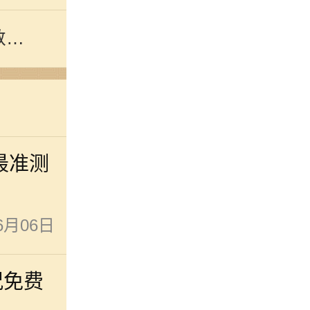
数预
最准测
6月06日
况免费