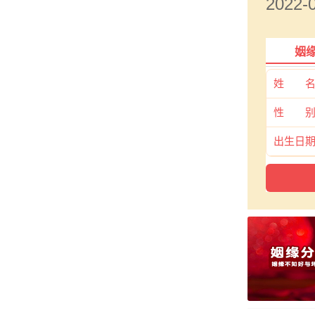
2022
姻
姓 
性 
出生日