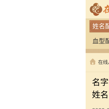
姓名
血型
在线
名字
姓名