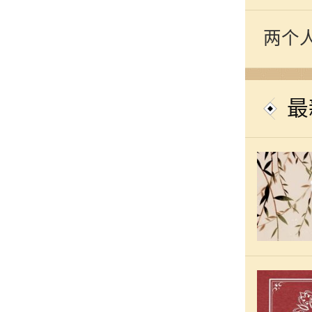
关系
两个
测爱
最