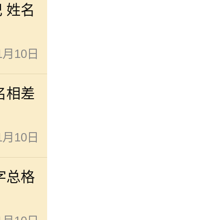
 姓名
1月10日
名相差
1月10日
字总格