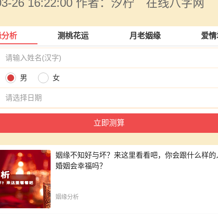
-03-26 16:22:00 作者：汐柠 在线八字网
缘分析
测桃花运
月老姻缘
爱情
名
别
男
女
期
姻缘不知好与坏？来这里看看吧，你会跟什么样的
婚姻会幸福吗？
姻缘分析