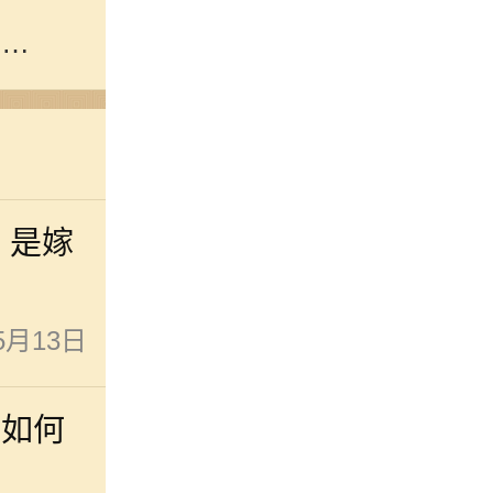
子查
吗 是嫁
5月13日
子如何