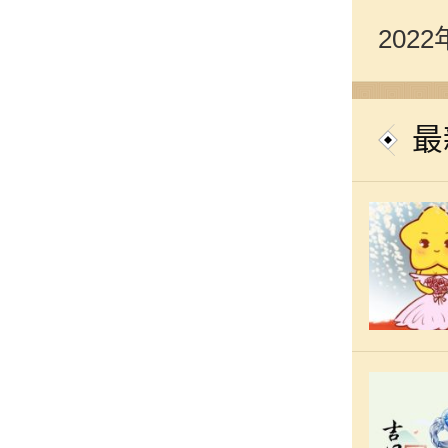
202
询
最